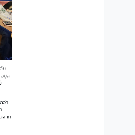
จัย
้อมูล
ี
กว่า
ษา
ยนจาก