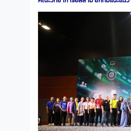
คณะวิทยาการอิสลาม ยกทีมแนะแนว จ