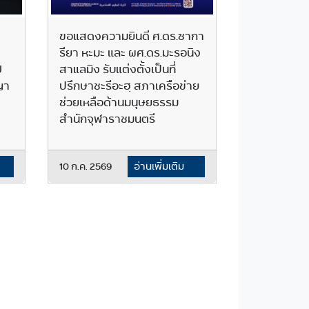
ขอแสดงความยินดี ศ.ดร.ซากา
รียา หะมะ และ ผศ.ดร.มะรอนิง
U
สาแลมิง รับแต่งตั้งเป็นที่
ญา
ปรึกษาชะรีอะฮฺ สภาเครือข่าย
ช่วยเหลือด้านมนุษยธรรม
สำนักจุฬาราชมนตรี
10 ก.ค. 2569
อ่านเพิ่มเติม