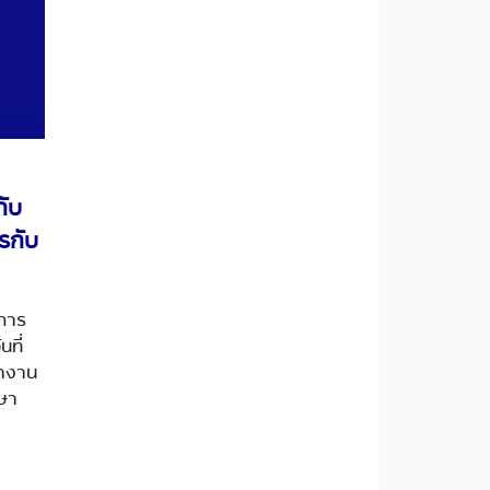
ับ
รกับ
การ
ที่
ทำงาน
ษา