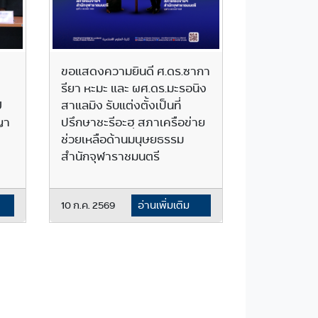
ขอแสดงความยินดี ศ.ดร.ซากา
รียา หะมะ และ ผศ.ดร.มะรอนิง
U
สาแลมิง รับแต่งตั้งเป็นที่
ญา
ปรึกษาชะรีอะฮฺ สภาเครือข่าย
ช่วยเหลือด้านมนุษยธรรม
สำนักจุฬาราชมนตรี
10 ก.ค. 2569
อ่านเพิ่มเติม