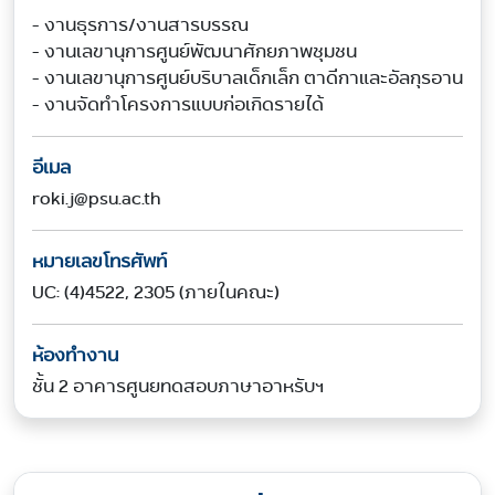
- งานธุรการ/งานสารบรรณ

- งานเลขานุการศูนย์พัฒนาศักยภาพชุมชน

- งานเลขานุการศูนย์บริบาลเด็กเล็ก ตาดีกาและอัลกุรอาน

- งานจัดทำโครงการแบบก่อเกิดรายได้
อีเมล
roki.j@psu.ac.th
หมายเลขโทรศัพท์
UC: (4)4522, 2305 (ภายในคณะ)
ห้องทำงาน
ชั้น 2 อาคารศูนยทดสอบภาษาอาหรับฯ