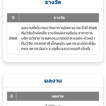
รางวัล
ปี
รางวัล
ผลงานดีเด่น คณะวิทยาการอิสลาม ประจำปี 2568
ทีมวิจัยไกล่เกลี่ย รางวัลผลงานดีเด่น สาขาการ
2568
บริการวิชาการ (ผศ.ดร.มะรอนิง สะแลมิง-หัวหน้า
ทีมวิจัย, ดร.ฆอซาลี เบ็ญหมัด, ผศ.ดร.อะห์มัด ยี่สุ่น
ทรง, รศ.ดร.นิเลาะ แวอุเซ็ง และนายรอกิ เจ๊ะเต้)
ผลงาน
ปี
ผลงาน