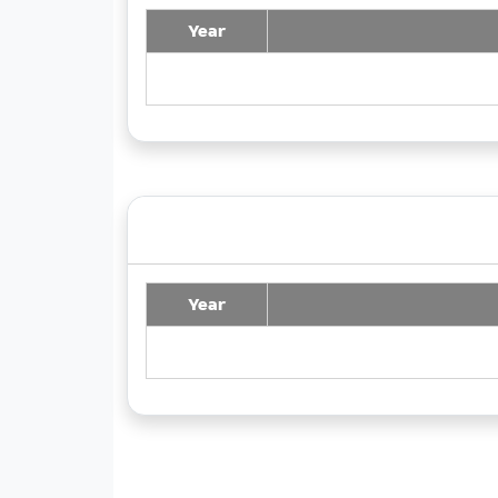
Year
Year