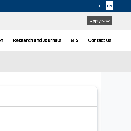
TH
EN
Apply Now
ion
Research and Journals
MIS
Contact Us