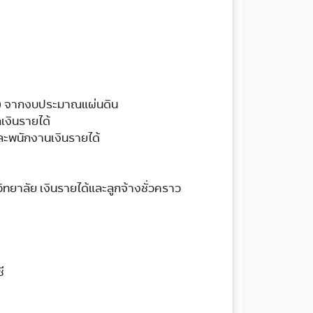
ี) จากงบประมาณแผ่นดิน

งินรายได้

ละพนักงานเงินรายได้

ยาลัย เงินรายได้และลูกจ้างชั่วคราว


