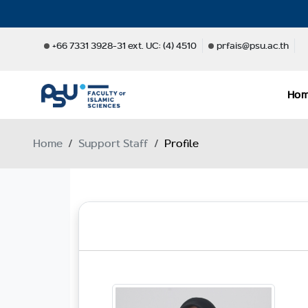
+66 7331 3928-31 ext. UC: (4) 4510
prfais@psu.ac.th
Ho
Home
Support Staff
Profile